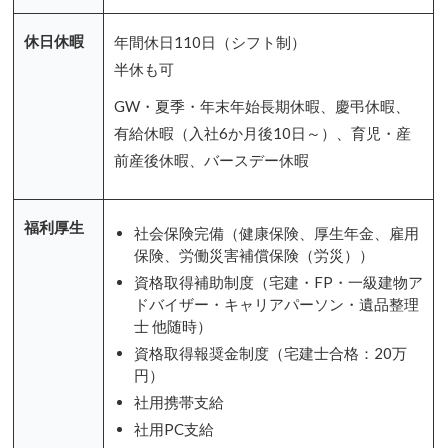
休日休暇
年間休日110日（シフト制）
半休も可
GW・夏季・年末年始長期休暇、慶弔休暇、
有給休暇（入社6か月後10日～）、育児・産
前産後休暇、バースデー休暇
福利厚生
社会保険完備（健康保険、厚生年金、雇用
保険、労働災害補償保険（労災））
資格取得補助制度（宅建・FP・一級建物ア
ドバイザー・キャリアパーソン・遺品整理
士 他随時）
資格取得報奨金制度（宅建士合格：20万
円）
社用携帯支給
社用PC支給