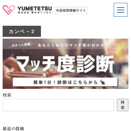
カンペ – 2
検索
検
索
最近の投稿