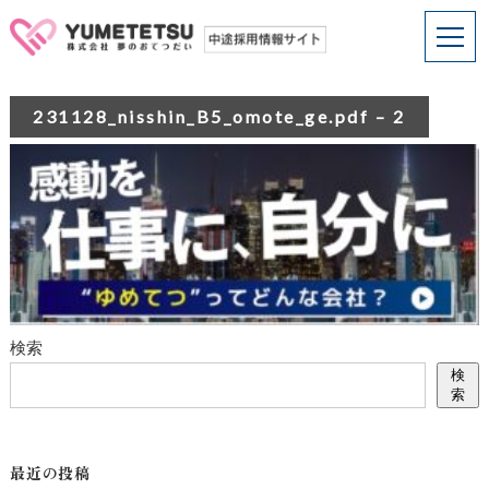
231128_nisshin_B5_omote_ge.pdf – 2
検索
検
索
最近の投稿