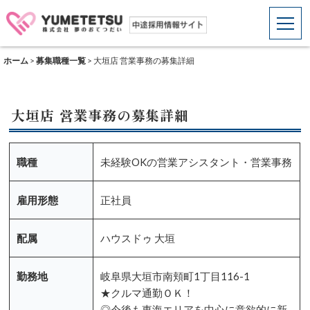
ホーム
>
募集職種一覧
>
大垣店 営業事務の募集詳細
大垣店 営業事務の募集詳細
職種
未経験OKの営業アシスタント・営業事務
雇用形態
正社員
配属
ハウスドゥ 大垣
勤務地
岐阜県大垣市南頬町1丁目116-1
★クルマ通勤ＯＫ！
◎今後も東海エリアを中心に意欲的に新