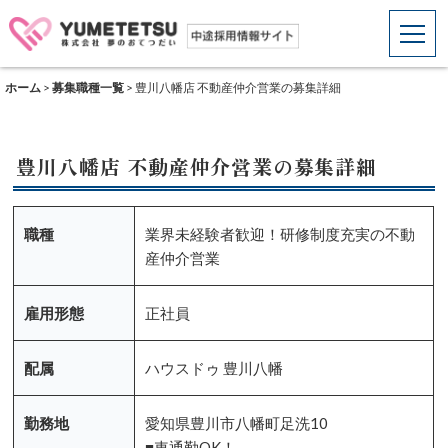
ホーム
>
募集職種一覧
>
豊川八幡店 不動産仲介営業の募集詳細
豊川八幡店 不動産仲介営業の募集詳細
職種
業界未経験者歓迎！研修制度充実の不動
産仲介営業
雇用形態
正社員
配属
ハウスドゥ 豊川八幡
勤務地
愛知県豊川市八幡町足洗10
■車通勤OK！