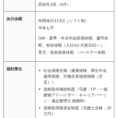
昇給年1回（4月）
休日休暇
年間休日113日（シフト制）
半休も可
GW・夏季・年末年始長期休暇、慶弔休
暇、有給休暇（入社6か月後10日～）、
育児・産前産後休暇、バースデー休暇
福利厚生
社会保険完備（健康保険、厚生年金、
雇用保険、労働災害補償保険（労
災））
資格取得補助制度（宅建・FP・一級
建物アドバイザー・キャリアパーソ
ン・遺品整理士 他随時）
資格取得報奨金制度（宅建士合格：20
万円）