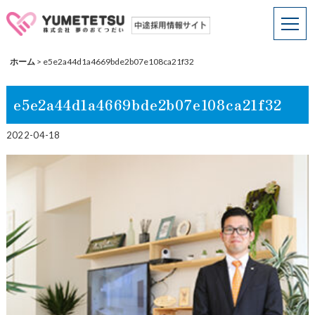
ホーム
>
e5e2a44d1a4669bde2b07e108ca21f32
e5e2a44d1a4669bde2b07e108ca21f32
2022-04-18